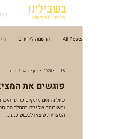
בשבילינו
בית
מטיילים עם מיכל ויסמן
All Posts
הרשמה ליחידים
חג 
תל אביב
ירושלים
עכו
18 ביוני 2020
זמן קריאה 1 דקות
פוגשים את המציא
סתיו
חורף
אזור הדרום
טיול זה אינו מתקיים כרגע. היכר
וחשיבותה של עזה במהלך ההיסטו
היסטוריה וארכיאולוגיה
אמנות
המצריות שיצאו לכיבוש כנען...