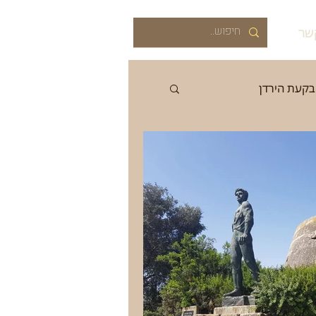
שר
בקעת הירדן
רוב
אביב
קיץ
ה
התיישבות