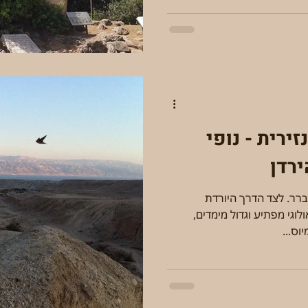
זירית - נופי
רדן
ברר. לצד הדרך היורדת
וגי מפתיע וגדול מימדים,
וס...