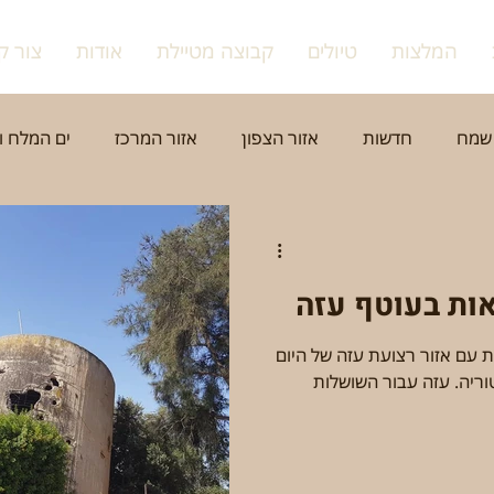
המלצות
טיולים
קבוצה מטיילת
אודות
צור ק
שמח
חדשות
אזור הצפון
אזור המרכז
ים המלח ו
צפת
רמלה
נצרת
הרצליה
ערים נוספות - בק
ות בעוטף עזה
מפגשים
דתות
שווקים, יין, שמן וגבינות
טבע ופריח
ות עם אזור רצועת עזה של היום
ריה. עזה עבור השושלות
אתגרי
גיבוש וכיף
טיול גיל הזהב
נשים