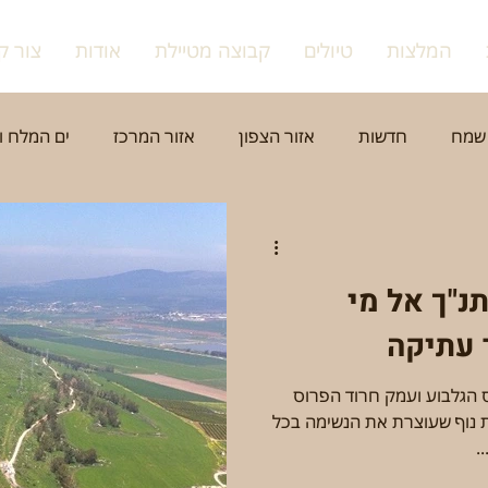
המלצות
טיולים
קבוצה מטיילת
אודות
צור ק
שמח
חדשות
אזור הצפון
אזור המרכז
ים המלח ו
צפת
רמלה
נצרת
הרצליה
ערים נוספות - בק
נ"ך אל מי
מפגשים
דתות
שווקים, יין, שמן וגבינות
טבע ופריח
 הגלבוע ועמק חרוד הפרוס
אתגרי
גיבוש וכיף
טיול גיל הזהב
נשים
ת נוף שעוצרת את הנשימה בכל
.