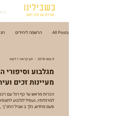
בשבילינו
בית
מטיילים עם מיכל ויסמן
All Posts
הרשמה ליחידים
חג 
תל אביב
ירושלים
עכו
9 באוג׳ 2018
זמן קריאה 1 דקות
מגלבוע וסיפורי הת
סתיו
חורף
אזור הדרום
מעיינות זכים ועיר עתיקה
הכרות מראש עד כף רגל עם רכס
היסטוריה וארכיאולוגיה
אמנות
למרגלותיו. נעפיל לגלבוע לתצפי
פעם מחדש, נלך ב שביל התנ"ך ,..