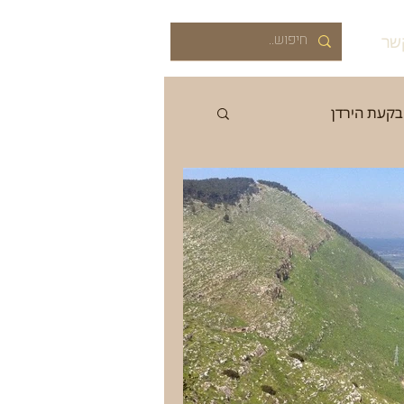
שר
בקעת הירדן
רוב
אביב
קיץ
ה
התיישבות