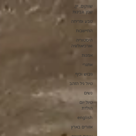
שווקים, יין,
שמן וגבינות
טבע ופריחה
התיישבות
היסטוריה
וארכיאולוגיה
אמנות
אתגרי
גיבוש וכיף
טיול גיל הזהב
נשים
טיול יום
הולדת
english
אזורים בארץ