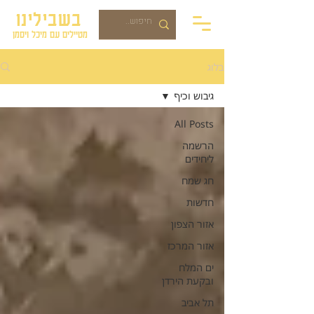
בשבילינו
מטיילים עם מיכל ויסמן
בלוג
גיבוש וכיף
All Posts
הרשמה
ליחידים
חג שמח
חדשות
אזור הצפון
אזור המרכז
ים המלח
ובקעת הירדן
תל אביב