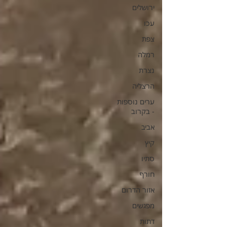
ירושלים
עכו
צפת
רמלה
נצרת
הרצליה
ערים נוספות
- בקרוב
אביב
קיץ
סתיו
חורף
אזור הדרום
מפגשים
דתות