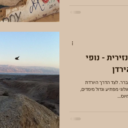
זירית - נופי
רדן
ברר. לצד הדרך היורדת
וגי מפתיע וגדול מימדים,
וס...