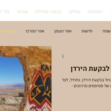
המלצות
טיולים
קבוצה מטיילת
אודות
צור ק
שמח
חדשות
אזור הצפון
אזור המרכז
ים המלח ו
צפת
רמלה
נצרת
הרצליה
ערים נוספות - בק
 לבקעת הירדן
מפגשים
דתות
שווקים, יין, שמן וגבינות
טבע ופריח
טיול בבקעת הירדן. נתחיל, לצד
תעה של פסיפסים מרהיבים -
אתגרי
גיבוש וכיף
טיול גיל הזהב
נשים