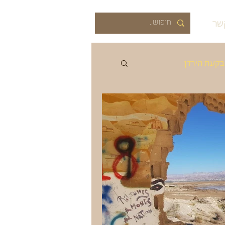
שר
בקעת הירדן
רוב
אביב
קיץ
ה
התיישבות