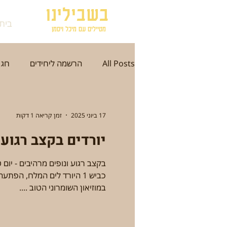
בשבילינו
בית
מטיילים עם מיכל ויסמן
All Posts
הרשמה ליחידים
חג 
תל אביב
ירושלים
עכו
17 ביוני 2025
זמן קריאה 1 דקות
יורדים בקצב רגוע
סתיו
חורף
אזור הדרום
בקצב רגוע ונופים מרהיבים - יום 
כביש 1 היורד לים המלח, הפ
היסטוריה וארכיאולוגיה
אמנות
במוזיאון השומרוני הטוב ....