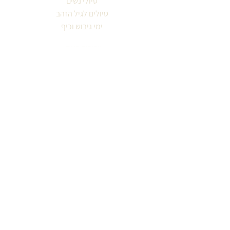
טיולי נשים
טיולים לגיל הזהב
ימי גיבוש וכיף
אזורים בארץ
סיורים עירוניים
לפי תחומי עניין
עונות השנה
מטיילים מספרים
אודות מיכל ויסמן
קבוצה מטיילת
צור קשר
הצהרת נגישות
מדיניות פרטיות
© 2009 מיכל ויסמן - בשבילינו