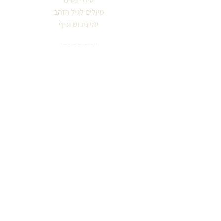
טיולים לגיל הזהב
ימי גיבוש וכיף
אזורים בארץ
סיורים עירוניים
לפי תחומי עניין
עונות השנה
מטיילים מספרים
אודות מיכל ויסמן
קבוצה מטיילת
צור קשר
הצהרת נגישות
מדיניות פרטיות
© 2009 מיכל ויסמן - בשבילינו