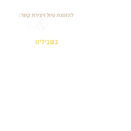
להזמנת טיול ויצירת קשר:
בשבילינו
מטיילים עם מיכל ויסמן
טיולי יום הולדת
טיולי נשים
טיולים לגיל הזהב
ימי גיבוש וכיף
אזורים בארץ
סיורים עירוניים
לפי תחומי עניין
עונות השנה