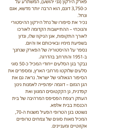
פארק הירקון (גני יהושע), המשתרע על 
כ-3,750 דונם, הוא הרבה יותר מדשא, אגם 
ונחל.
נכיר את סיפורו של נחל הירקון ההיסטורי 
והנוכחי – ההתיישבות הקדומה לאורכו 
לאורך התקופות, אגן הניקוז שלו, ונדון 
בשפיעת מימיו ובאיכותם אז והיום.
נספר על ההיסטוריה של הפארק שנחנך 
ב-1951 והתרחב בהדרגה.
נבקר בגן הסלעים ייחודי המכיל כ-50 סוגי 
סלעים שלוקטו מרחבי הארץ, ומספרים את 
הסיפור הגאולוגי של ישראל. נראה גם את 
הגן הגזום – דוגמה יפהפייה לאמנות גינון 
קפדנית, גן הקקטוסים המגוון ואת
העתק רצפת הפסיפס המרהיבה של בית 
הכנסת בבית אלפא.
נשוטט בגן הטרופי הפעיל משנות ה-70, 
המכיל מאות סוגים של צמחים טרופיים 
אקזוטיים ומעניינים.