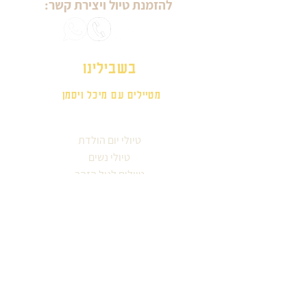
להזמנת טיול ויצירת קשר:
בשבילינו
מטיילים עם מיכל ויסמן
טיולי יום הולדת
טיולי נשים
טיולים לגיל הזהב
ימי גיבוש וכיף
אזורים בארץ
סיורים עירוניים
לפי תחומי עניין
עונות השנה
מטיילים מספרים