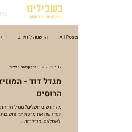
בשבילינו
בית
מטיילים עם מיכל ויסמן
All Posts
הרשמה ליחידים
חג 
תל אביב
ירושלים
עכו
17 ביוני 2025
זמן קריאה 1 דקות
מגדל דוד - המוזי
סתיו
חורף
אזור הדרום
הרוסים
היסטוריה וארכיאולוגיה
אמנות
המדגישה את מרכזיותה וח
ולאסלאם. מגדל דוד...