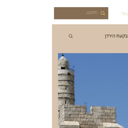
שר
בקעת הירדן
רוב
אביב
קיץ
ה
התיישבות