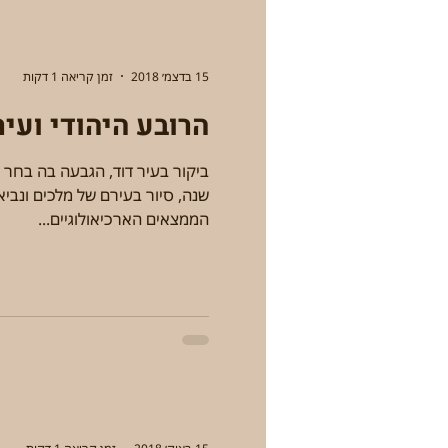
15 בדצמ׳ 2018
זמן קריאה 1 דקות
הרובע היהודי ועיר
שנה, סיור בעירם של מלכים ונביא
הממצאים הארכיאולוגיים...