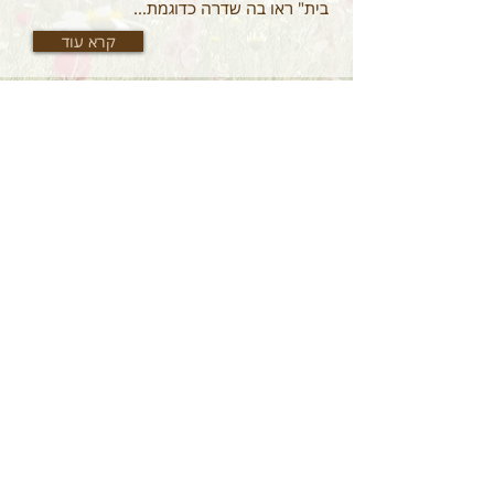
בית" ראו בה שדרה כדוגמת...
קרא עוד
תקופות בירושלים – ימי המנדט
והיציאה מהחומות
קפיצה קטנה לתקופת המנדט ברחוב דוד
המלך בירושלים. נבקר בבניין ימק"א שם נשמע
על פיתוח הרוח, הנפש והגוף ונטפס לתצפית
היקפית על העיר ממרומי...
קרא עוד
מונה ליזה בגליל, קטיף בעמק