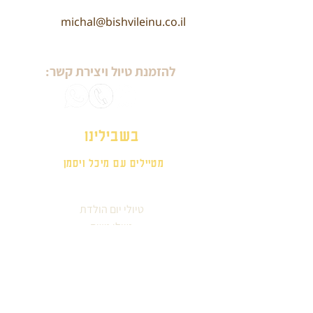
michal@bishvileinu.co.il
להזמנת טיול ויצירת קשר:
בשבילינו
מטיילים עם מיכל ויסמן
טיולי יום הולדת
טיולי נשים
טיולים לגיל הזהב
ימי גיבוש וכיף
אזורים בארץ
סיורים עירוניים