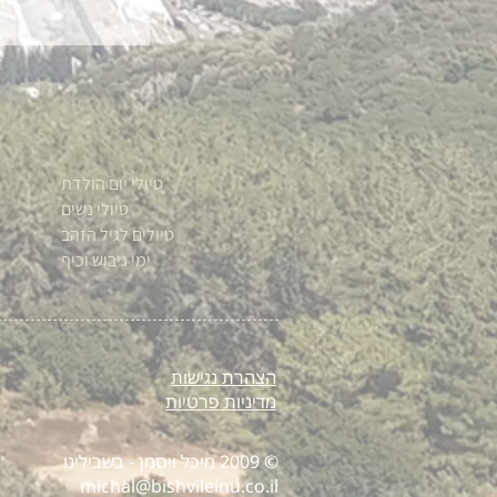
טיולי יום הולדת
טיולי נשים
טיולים לגיל הזהב
ימי גיבוש וכיף
הצהרת נגישות
מדיניות פרטיות
© 2009 מיכל ויסמן - בשבילינו
michal@bishvileinu.co.il