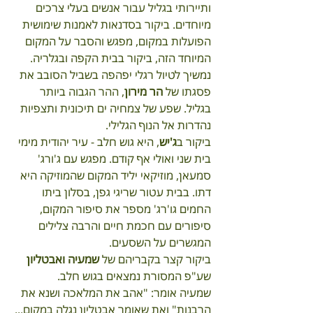
ותיירותי בגליל עבור אנשים בעלי צרכים 
מיוחדים. ביקור בסדנאות לאמנות שימושית 
הפועלות במקום, מפגש והסבר על המקום 
המיוחד הזה, ביקור בבית הקפה ובגלריה.
נמשיך לטיול רגלי יפהפה בשביל הסובב את 
פסגתו של 
הר מירון
, ההר הגבוה ביותר 
בגליל. שפע של צמחיה ים תיכונית ותצפיות 
נהדרות אל הנוף הגלילי.
ביקור ב
ג'יש
, היא גוש חלב - עיר יהודית מימי 
בית שני ואולי אף קודם. מפגש עם ג'ורג' 
סמעאן, מוזיקאי יליד המקום שהמוזיקה היא 
דתו. בבית עטור שריגי גפן, בסלון ביתו 
החמים גו'רג' מספר את סיפור המקום, 
סיפורים עם חכמת חיים והרבה צלילים 
המגשרים על השסעים.
ביקור קצר בקבריהם של 
שמעיה ואבטליון
שע"פ המסורת נמצאים בגוש חלב.
שמעיה אומר: "אהב את המלאכה ושנא את 
הרבנות" ואת שאומר אבטליון נגלה במקום...