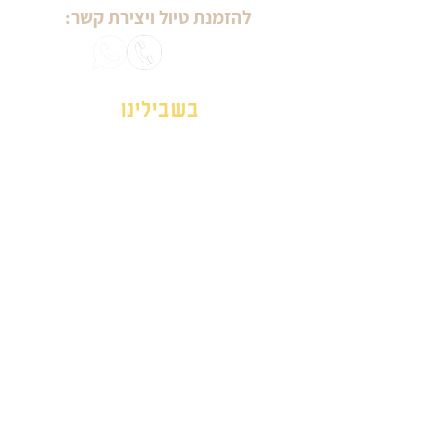
להזמנת טיול ויצירת קשר:
בשבילינו
מטיילים עם מיכל ויסמן
טיולי יום הולדת
טיולי נשים
טיולים לגיל הזהב
ימי גיבוש וכיף
אזורים בארץ
סיורים עירוניים
לפי תחומי עניין
עונות השנה