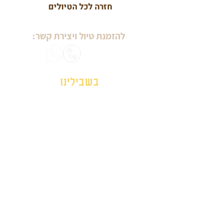
חזרה לכל הטיולים
להזמנת טיול ויצירת קשר:
בשבילינו
מטיילים עם מיכל ויסמן
טיולי יום הולדת
טיולי נשים
טיולים לגיל הזהב
ימי גיבוש וכיף
אזורים בארץ
סיורים עירוניים
לפי תחומי עניין