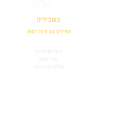
בשבילינו
מטיילים עם מיכל ויסמן
טיולי יום הולדת
טיולי נשים
טיולים לגיל הזהב
ימי גיבוש וכיף
אזורים בארץ
סיורים עירוניים
לפי תחומי עניין
עונות השנה
מטיילים מספרים
אודות מיכל ויסמן