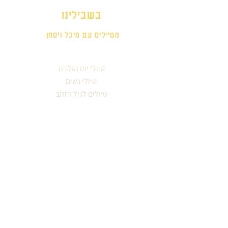
בשבילינו
מטיילים עם מיכל ויסמן
טיולי יום הולדת
טיולי נשים
טיולים לגיל הזהב
ימי גיבוש וכיף
אזורים בארץ
סיורים עירוניים
לפי תחומי עניין
עונות השנה
מטיילים מספרים
אודות מיכל ויסמן
קבוצה מטיילת
צור קשר