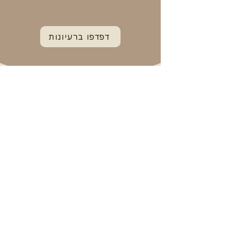
דפדפו ברעיונות
חדש ב״בשבילנו!״