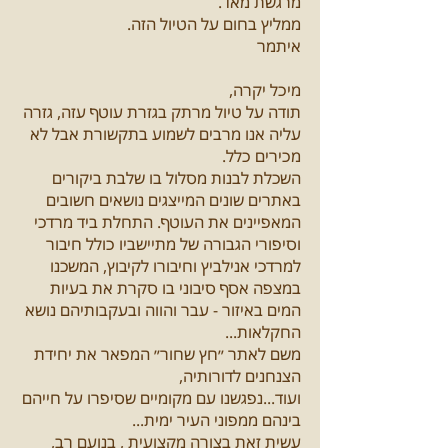
מרגשת מאד.
ממליץ בחום על הטיול הזה.
איתמר
מיכל יקרה,
תודה על טיול מרתק בגזרת עוטף עזה, גזרה
עליה אנו מרבים לשמוע בתקשורת אבל לא
מכירים כלל.
השכלת לבנות מסלול בו שלבת ביקורים
באתרים שונים המייצגים נושאים חשובים
המאפיינים את העוטף. התחלת ביד מרדכי
וסיפורי הגבורה של מתיישביו כולל חיבור
למרדכי אנילביץ וחיבורו לקיבוץ, המשכנו
במצפה אסף סיבוני בו סקרת את בעיות
המים באיזור - עבר והווה ובעקבותיהם נושא
החקלאות...
משם לאתר ״חץ שחור״ המפאר את יחידת
הצנחנים לדורותיה,
ועוד...נפגשנו עם מקומיים שסיפרו על חייהם
בינהם ממפוני העיר ימית...
עשית זאת בצורה מקצועית , בנועם רב,