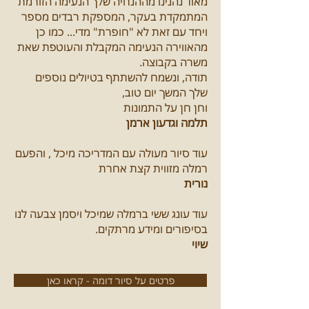
מאוד נהנינו מההנחיה שלך הנעימה הזורמת
המתמקדת בעקר, המספקת רבדים מספר
ויחד עם זאת לא "חופרת" מדי... כמו כן
מהאווירה הנעימה המקבלת והעוטפת שאת
משרה בקבוצה.
תודה, ונשמח להשתתף בטיולים נוספים
שלך המשך יום טוב,
וחן חן על התמונות
תלמה וגדעון ארמן
עוד סיור מעולה עם המדריכה מיכל , והפעם
רמלה מזווית קצת אחרת
נורית
עוד עונג ששי ברמלה שמיכל ויסמן צבעה לנו
בסיפורים ומידע מרתקים.
שיוי
פרטים על סיור דומה - קראו כאן